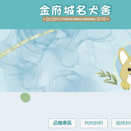
品種專區
狗狗飼料
貓咪飼