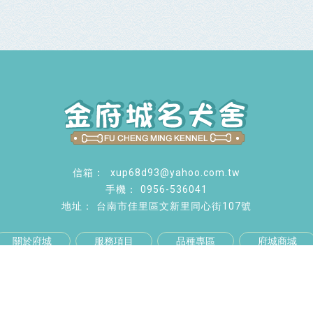
xup68d93@yahoo.com.tw
0956-536041
台南市佳里區文新里同心街107號
關於府城
服務項目
品種專區
府城商城
聯絡我們
esigned by
揚京快客
Copyright © 2026
..
累積人氣: 1452